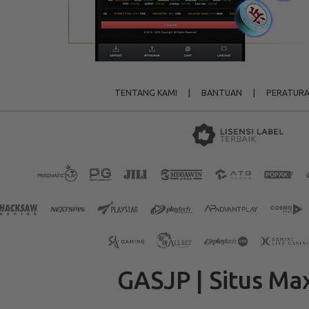
TENTANG KAMI
|
BANTUAN
|
PERATUR
GASJP | Situs Ma