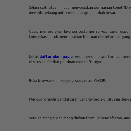
Selain slot, situs ini juga menyediakan permainan togel 
memiliki peluang untuk memenangkan hadiah besar.
Gasjp menyediakan layanan customer service yang respon
komunikasi untuk mendapatkan bantuan dan informasi yang 
Untuk
daftar akun gasjp
, Anda perlu mengisi formulir pen
di situs ini. Berikut panduan cara daftarnya:
Buka browser dan kunjungi situs resmi GASJP.
Mengisi formulir pendaftaran yang tersedia di situs ini den
Setelah mengisi dan mengirimkan formulir pendaftaran, And