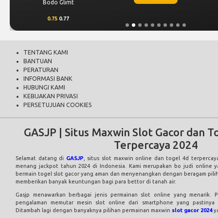
Bodo Glimt
0.75
0.77
TENTANG KAMI
BANTUAN
PERATURAN
INFORMASI BANK
HUBUNGI KAMI
KEBIJAKAN PRIVASI
PERSETUJUAN COOKIES
GASJP | Situs Maxwin Slot Gacor dan T
Terpercaya 2024
Selamat datang di
GASJP
, situs slot maxwin online dan togel 4d terperca
menang jackpot tahun 2024 di Indonesia. Kami merupakan bo judi online
bermain togel slot gacor yang aman dan menyenangkan dengan beragam pilih
memberikan banyak keuntungan bagi para bettor di tanah air.
Gasjp menawarkan berbagai jenis permainan slot online yang menarik. 
pengalaman memutar mesin slot online dari smartphone yang pastinya 
Ditambah lagi dengan banyaknya pilihan permainan maxwin
slot gacor 2024
ya