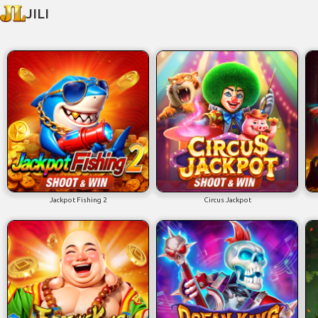
JILI
Jackpot Fishing 2
Circus Jackpot