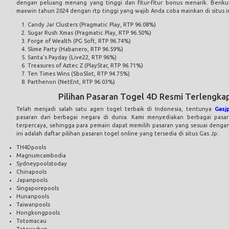
dengan peluang menang yang tinggi dan fitur-fitur bonus menarik. Beriku
maxwin tahun 2024 dengan rtp tinggi yang wajib Anda coba mainkan di situs in
Candy Jar Clusters (Pragmatic Play, RTP 96.08%)
Sugar Rush Xmas (Pragmatic Play, RTP 96.50%)
Forge of Wealth (PG Soft, RTP 96.74%)
Slime Party (Habanero, RTP 96.59%)
Santa's Payday (Live22, RTP 96%)
Treasures of Aztec Z (PlayStar, RTP 96.71%)
Ten Times Wins (SboSlot, RTP 94.75%)
Parthenon (NetEnt, RTP 96.03%)
Pilihan Pasaran Togel 4D Resmi Terlengka
Telah menjadi salah satu agen togel terbaik di Indonesia, tentunya
Gasj
pasaran dari berbagai negara di dunia. Kami menyediakan berbagai pasa
terpercaya, sehingga para pemain dapat memilih pasaran yang sesuai denga
ini adalah daftar pilihan pasaran togel online yang tersedia di situs Gas Jp:
TH4Dpools
Magnumcambodia
Sydneypoolstoday
Chinapools
Japanpools
Singaporepools
Hunanpools
Taiwanpools
Hongkongpools
Totomacau
Totowuhan