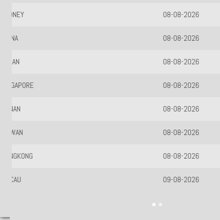
MALAYSIA
08-08-2026
SAEKEO
08-08-2026
SZECHUAN
08-08-2026
SHANGHAI6D
08-08-2026
MAURITIUS
08-08-2026
THAILAND
08-08-2026
GUINEA
08-08-2026
LIBERIA
08-08-2026