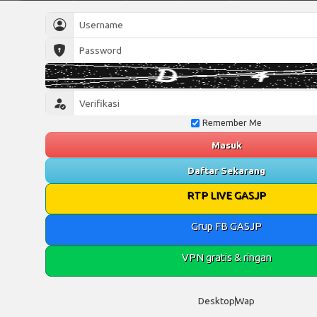
Remember Me
Masuk
Daftar Sekarang
RTP LIVE GASJP
Grup FB GASJP
VPN gratis & ringan
Desktop
Wap