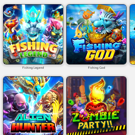
Fishing Legend
Fishing God