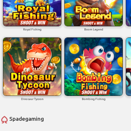
Royal Fishing
Boom Legend
Dinosaur Tycoon
Bombing Fishing
Spadegaming