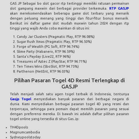
GAS JP Sebagai bo slot gacor rtp tertinggi memiliki ratusan permainan
slot gampang maxwin dari berbagai provider terkemuka.
RTP GASJP
akan merekomendasikan beberapa game slot terbaru yang menarik
dengan peluang menang yang tinggi dan fitur-fitur bonus menarik.
Berikut ini daftar game slot mudah maxwin tahun 2024 dengan rtp
tinggi yang wajib Anda coba mainkan di situs ini:
Candy Jar Clusters (Pragmatic Play, RTP 96.08%)
Sugar Rush Xmas (Pragmatic Play, RTP 96.50%)
Forge of Wealth (PG Soft, RTP 96.74%)
Slime Party (Habanero, RTP 96.59%)
Santa's Payday (Live22, RTP 96%)
Treasures of Aztec Z (PlayStar, RTP 96.71%)
Ten Times Wins (SboSlot, RTP 94.75%)
Parthenon (NetEnt, RTP 96.03%)
Pilihan Pasaran Togel 4D Resmi Terlengkap di
GASJP
Telah menjadi salah satu agen togel terbaik di Indonesia, tentunya
Gasjp Togel
menyediakan banyak pasaran dari berbagai negara di
dunia. Kami menyediakan berbagai pasaran togel 4D yang resmi dan
terpercaya, sehingga para pemain dapat memilih pasaran yang sesuai
dengan preferensi mereka. Di bawah ini adalah daftar pilihan pasaran
togel online yang tersedia di situs Gas Jp:
TH4Dpools
Magnumcambodia
Sydneypoolstoday