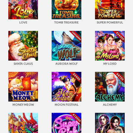
LOVE
TOMB TREASURE
SUPER POWERFUL
SANTA CLAUS
AURORA WOLF
MY LORD
MONEY MEOW
MOON FESTIVAL
ALCHEMY