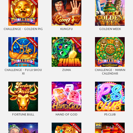
CHALLENGE・GOLDEN PIG
KUNGFU
GOLDEN WEEK
CHALLENGE・FU LU SHOU
ZUMA
CHALLENGE・MAYAN
XI
CALENDAR
FORTUNE BULL
HAND OF GOD
PS CLUB