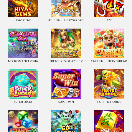
HIYAS GEMS
ATHENA・LUCKY SPREAD
777
NECROMANCER SHA
TREASURES OF AZTEC Z
CAISHEN・LUCKY SPREAD
SUPER LUCKY
SUPER WIN
FOR THE HORDE