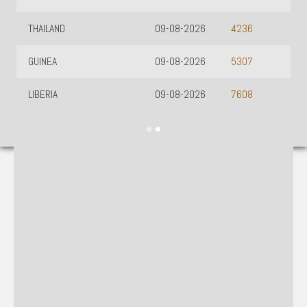
THAILAND
09-08-2026
4236
GUINEA
09-08-2026
5307
LIBERIA
09-08-2026
7608