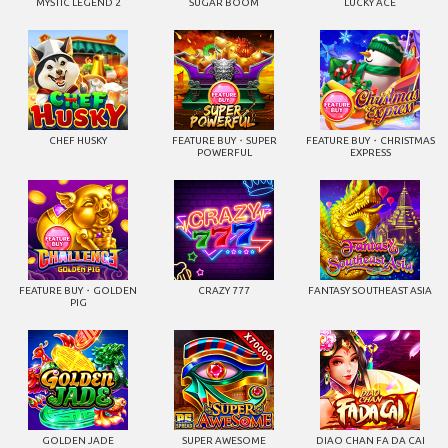
MYSTIC LEGEND 2
SUGAR BOOM
LUCKY ACE
CHEF HUSKY
FEATURE BUY・SUPER
FEATURE BUY・CHRISTMAS
POWERFUL
EXPRESS
FEATURE BUY・GOLDEN
CRAZY 777
FANTASY SOUTHEAST ASIA
PIG
GOLDEN JADE
SUPER AWESOME
DIAO CHAN FA DA CAI