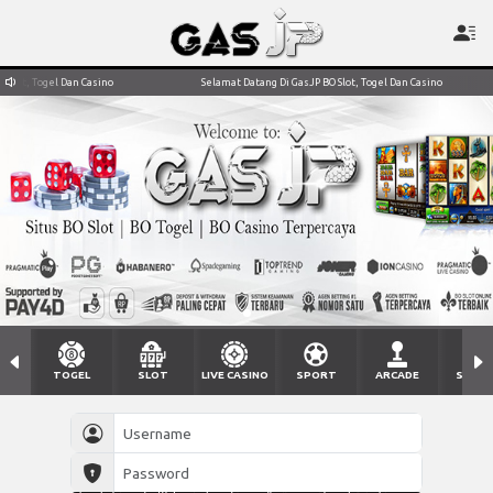
asino
Selamat Datang Di GasJP BO Slot, Togel Dan Casino
TOGEL
SLOT
LIVE CASINO
SPORT
ARCADE
SABU