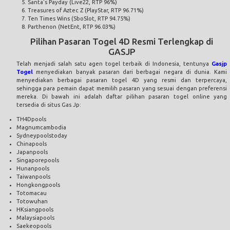
Santa's Payday (Live22, RTP 96%)
Treasures of Aztec Z (PlayStar, RTP 96.71%)
Ten Times Wins (SboSlot, RTP 94.75%)
Parthenon (NetEnt, RTP 96.03%)
Pilihan Pasaran Togel 4D Resmi Terlengkap di
GASJP
Telah menjadi salah satu agen togel terbaik di Indonesia, tentunya
Gasjp
Togel
menyediakan banyak pasaran dari berbagai negara di dunia. Kami
menyediakan berbagai pasaran togel 4D yang resmi dan terpercaya,
sehingga para pemain dapat memilih pasaran yang sesuai dengan preferensi
mereka. Di bawah ini adalah daftar pilihan pasaran togel online yang
tersedia di situs Gas Jp:
TH4Dpools
Magnumcambodia
Sydneypoolstoday
Chinapools
Japanpools
Singaporepools
Hunanpools
Taiwanpools
Hongkongpools
Totomacau
Totowuhan
HKsiangpools
Malaysiapools
Saekeopools