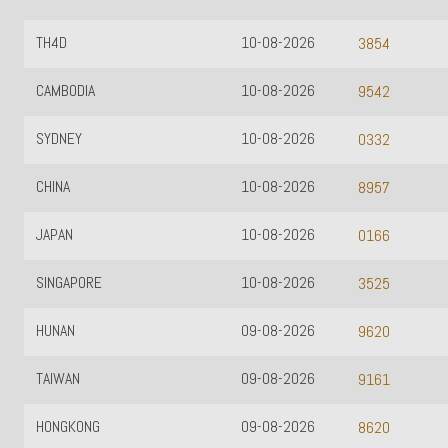
10-08-2026
TOTO WUHAN
3854
10-08-2026
HK SIANG
9542
10-08-2026
MALAYSIA
0332
10-08-2026
SAEKEO
8957
10-08-2026
SZECHUAN
0166
10-08-2026
SHANGHAI6D
3525
09-08-2026
MAURITIUS
9620
09-08-2026
THAILAND
9161
09-08-2026
GUINEA
8620