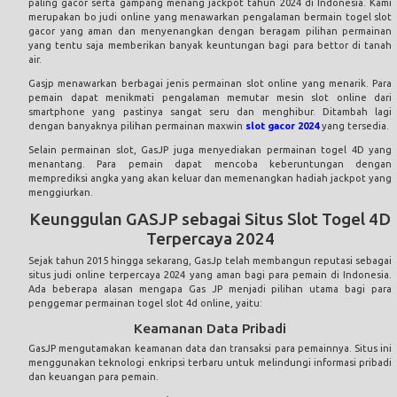
paling gacor serta gampang menang jackpot tahun 2024 di Indonesia. Kami
merupakan bo judi online yang menawarkan pengalaman bermain togel slot
gacor yang aman dan menyenangkan dengan beragam pilihan permainan
yang tentu saja memberikan banyak keuntungan bagi para bettor di tanah
air.
Gasjp menawarkan berbagai jenis permainan slot online yang menarik. Para
pemain dapat menikmati pengalaman memutar mesin slot online dari
smartphone yang pastinya sangat seru dan menghibur. Ditambah lagi
dengan banyaknya pilihan permainan maxwin
slot gacor 2024
yang tersedia.
Selain permainan slot, GasJP juga menyediakan permainan togel 4D yang
menantang. Para pemain dapat mencoba keberuntungan dengan
memprediksi angka yang akan keluar dan memenangkan hadiah jackpot yang
menggiurkan.
Keunggulan GASJP sebagai Situs Slot Togel 4D
Terpercaya 2024
Sejak tahun 2015 hingga sekarang, GasJp telah membangun reputasi sebagai
situs judi online terpercaya 2024 yang aman bagi para pemain di Indonesia.
Ada beberapa alasan mengapa Gas JP menjadi pilihan utama bagi para
penggemar permainan togel slot 4d online, yaitu:
Keamanan Data Pribadi
GasJP mengutamakan keamanan data dan transaksi para pemainnya. Situs ini
menggunakan teknologi enkripsi terbaru untuk melindungi informasi pribadi
dan keuangan para pemain.