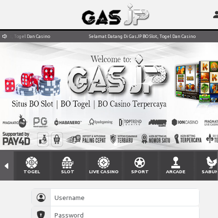
Togel Dan Casino
Selamat Datang Di GasJP BO Slot, Togel Dan Casino
TOGEL
SLOT
LIVE CASINO
SPORT
ARCADE
SABU