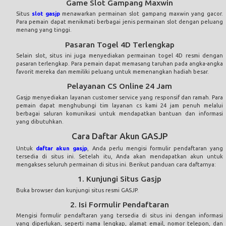
Game Slot Gampang Maxwin
Situs
slot gasjp
menawarkan permainan slot gampang maxwin yang gacor.
Para pemain dapat menikmati berbagai jenis permainan slot dengan peluang
menang yang tinggi.
Pasaran Togel 4D Terlengkap
Selain slot, situs ini juga menyediakan permainan togel 4D resmi dengan
pasaran terlengkap. Para pemain dapat memasang taruhan pada angka-angka
favorit mereka dan memiliki peluang untuk memenangkan hadiah besar.
Pelayanan CS Online 24 Jam
Gasjp menyediakan layanan customer service yang responsif dan ramah. Para
pemain dapat menghubungi tim layanan cs kami 24 jam penuh melalui
berbagai saluran komunikasi untuk mendapatkan bantuan dan informasi
yang dibutuhkan.
Cara Daftar Akun GASJP
Untuk
daftar akun gasjp
, Anda perlu mengisi formulir pendaftaran yang
tersedia di situs ini. Setelah itu, Anda akan mendapatkan akun untuk
mengakses seluruh permainan di situs ini. Berikut panduan cara daftarnya:
1. Kunjungi Situs Gasjp
Buka browser dan kunjungi situs resmi GASJP.
2. Isi Formulir Pendaftaran
Mengisi formulir pendaftaran yang tersedia di situs ini dengan informasi
yang diperlukan, seperti nama lengkap, alamat email, nomor telepon, dan