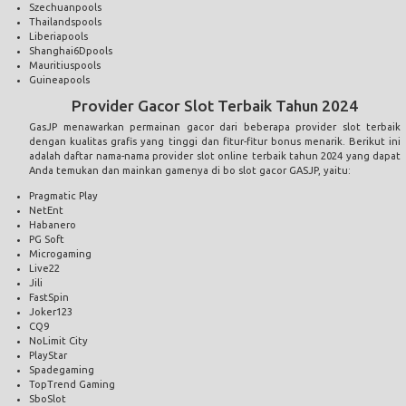
Szechuanpools
Thailandspools
Liberiapools
Shanghai6Dpools
Mauritiuspools
Guineapools
Provider Gacor Slot Terbaik Tahun 2024
GasJP menawarkan permainan gacor dari beberapa provider slot terbaik
dengan kualitas grafis yang tinggi dan fitur-fitur bonus menarik. Berikut ini
adalah daftar nama-nama provider slot online terbaik tahun 2024 yang dapat
Anda temukan dan mainkan gamenya di bo slot gacor GASJP, yaitu:
Pragmatic Play
NetEnt
Habanero
PG Soft
Microgaming
Live22
Jili
FastSpin
Joker123
CQ9
NoLimit City
PlayStar
Spadegaming
TopTrend Gaming
SboSlot