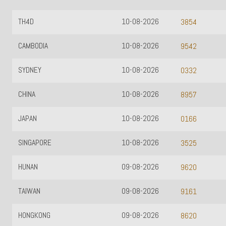
D
10-08-2026
TOTO W
3854
ODIA
10-08-2026
HK SIAN
9542
NEY
10-08-2026
MALAYSI
0332
A
10-08-2026
SAEKEO
8957
AN
10-08-2026
SZECHU
0166
APORE
10-08-2026
SHANGHA
3525
AN
09-08-2026
MAURITI
9620
AN
09-08-2026
THAILAN
9161
GKONG
09-08-2026
GUINEA
8620