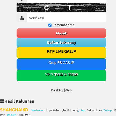
Remember Me
Masuk
Daftar Sekarang
RTP LIVE GASJP
Grup FB GASJP
VPN gratis & ringan
Desktop
Wap
Hasil Keluaran
SHANGHAI6D
Website:
https://shanghai6d.com/
, Hari:
Setiap Hari
, Tutup:
1
WIB
, Result:
18:00 WIB