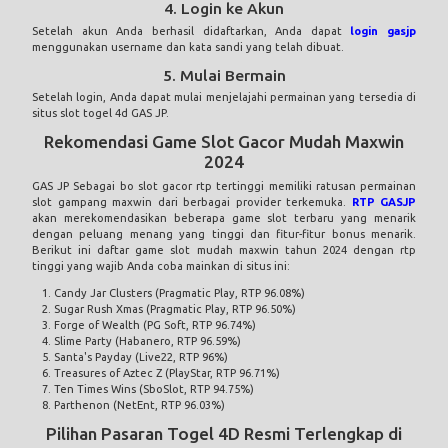
4. Login ke Akun
Setelah akun Anda berhasil didaftarkan, Anda dapat
login gasjp
menggunakan username dan kata sandi yang telah dibuat.
5. Mulai Bermain
Setelah login, Anda dapat mulai menjelajahi permainan yang tersedia di
situs slot togel 4d GAS JP.
Rekomendasi Game Slot Gacor Mudah Maxwin
2024
GAS JP Sebagai bo slot gacor rtp tertinggi memiliki ratusan permainan
slot gampang maxwin dari berbagai provider terkemuka.
RTP GASJP
akan merekomendasikan beberapa game slot terbaru yang menarik
dengan peluang menang yang tinggi dan fitur-fitur bonus menarik.
Berikut ini daftar game slot mudah maxwin tahun 2024 dengan rtp
tinggi yang wajib Anda coba mainkan di situs ini:
Candy Jar Clusters (Pragmatic Play, RTP 96.08%)
Sugar Rush Xmas (Pragmatic Play, RTP 96.50%)
Forge of Wealth (PG Soft, RTP 96.74%)
Slime Party (Habanero, RTP 96.59%)
Santa's Payday (Live22, RTP 96%)
Treasures of Aztec Z (PlayStar, RTP 96.71%)
Ten Times Wins (SboSlot, RTP 94.75%)
Parthenon (NetEnt, RTP 96.03%)
Pilihan Pasaran Togel 4D Resmi Terlengkap di