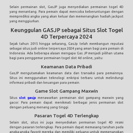
Selain permainan slot, GasJP juga menyediakan permainan togel 4D
yang menantang. Para pemain dapat mencoba keberuntungan dengan
memprediksi angka yang akan keluar dan memenangkan hadiah jackpot
yang menggiurkan.
Keunggulan GASJP sebagai Situs Slot Togel
4D Terpercaya 2024
Sejak tahun 2015 hingga sekarang, GasJp telah membangun reputasi
sebagai situs judi online terpercaya 2024 yang aman bagi para pemain di
Indonesia. Ada beberapa alasan mengapa Gas JP menjadi pilihan utama
bagi para penggemar permainan togel slot 4d online, yaitu:
Keamanan Data Pribadi
GasJP mengutamakan keamanan data dan transaksi para pemainnya.
Situs ini menggunakan teknologi enkripsi terbaru untuk melindungi
informasi pribadi dan keuangan para pemain.
Game Slot Gampang Maxwin
Situs
slot gasjp
menawarkan permainan slot gampang maxwin yang
gacor. Para pemain dapat menikmati berbagai jenis permainan slot
dengan peluang menang yang tinggi.
Pasaran Togel 4D Terlengkap
Selain slot, situs ini juga menyediakan permainan togel 4D resmi
dengan pasaran terlengkap. Para pemain dapat memasang taruhan pada
angka-angka favorit mereka dan memiliki peluang untuk memenangkan