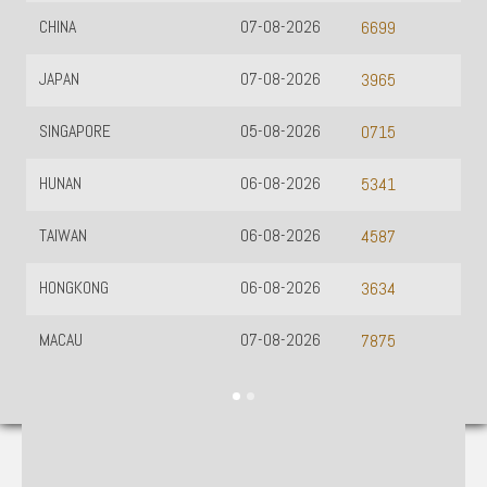
SAEKEO
07-08-2026
9
1537
SZECHUAN
07-08-2026
5
2418
SHANGHAI6D
07-08-2026
5
0499
MAURITIUS
06-08-2026
1
4189
THAILAND
06-08-2026
7
0336
GUINEA
06-08-2026
4
1680
LIBERIA
06-08-2026
5
8592