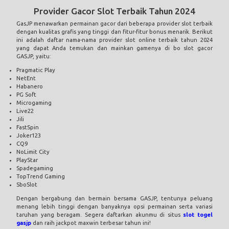
Provider Gacor Slot Terbaik Tahun 2024
GasJP menawarkan permainan gacor dari beberapa provider slot terbaik
dengan kualitas grafis yang tinggi dan fitur-fitur bonus menarik. Berikut
ini adalah daftar nama-nama provider slot online terbaik tahun 2024
yang dapat Anda temukan dan mainkan gamenya di bo slot gacor
GASJP, yaitu:
Pragmatic Play
NetEnt
Habanero
PG Soft
Microgaming
Live22
Jili
FastSpin
Joker123
CQ9
NoLimit City
PlayStar
Spadegaming
TopTrend Gaming
SboSlot
Dengan bergabung dan bermain bersama GASJP, tentunya peluang
menang lebih tinggi dengan banyaknya opsi permainan serta variasi
taruhan yang beragam. Segera daftarkan akunmu di situs
slot togel
gasjp
dan raih jackpot maxwin terbesar tahun ini!