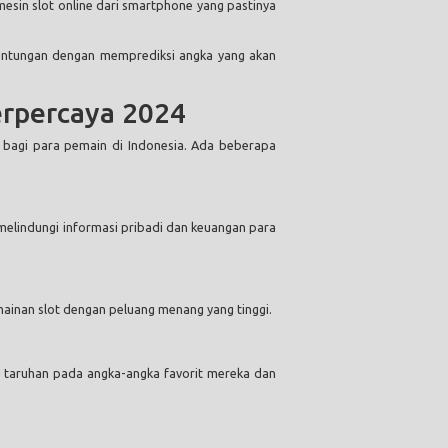
sin slot online dari smartphone yang pastinya
untungan dengan memprediksi angka yang akan
erpercaya 2024
n bagi para pemain di Indonesia. Ada beberapa
melindungi informasi pribadi dan keuangan para
inan slot dengan peluang menang yang tinggi.
g taruhan pada angka-angka favorit mereka dan