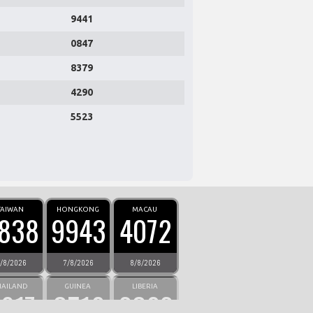
9441
0847
8379
4290
5523
TAIWAN
HONGKONG
MACAU
838
9943
4072
/8/2026
7/8/2026
8/8/2026
HAILAND
GUINEA
LIBERIA
917
3512
6326