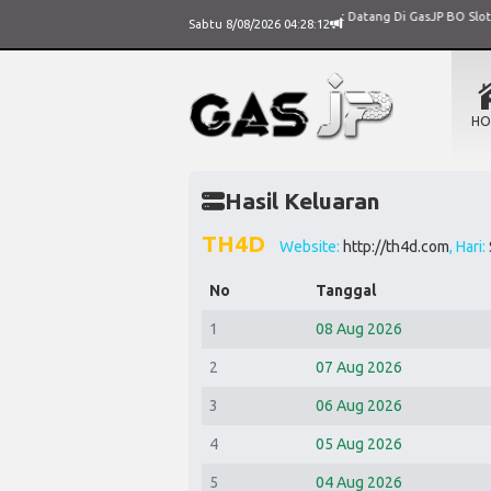
Selamat Datang Di GasJP BO Slot, To
Sabtu 8/08/2026 04:28:12
HO
Hasil Keluaran
TH4D
Website:
http://th4d.com
, Hari:
No
Tanggal
1
08 Aug 2026
2
07 Aug 2026
3
06 Aug 2026
4
05 Aug 2026
5
04 Aug 2026