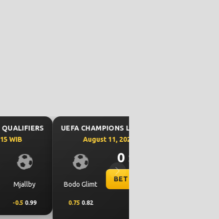
/8/2026
7/8/2026
7/8/2026
FOOTBALL F24 INTERNATIONAL
FRIENDLY
August 8, 2026 — 11:00 WIB
0 : 0
Next
BET NOW
Spain
e-Denmark
0
0.00
0.00
0.00