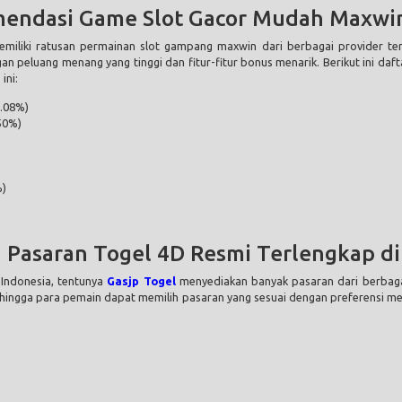
endasi Game Slot Gacor Mudah Maxwi
memiliki ratusan permainan slot gampang maxwin dari berbagai provider t
n peluang menang yang tinggi dan fitur-fitur bonus menarik. Berikut ini d
ini:
6.08%)
50%)
%)
n Pasaran Togel 4D Resmi Terlengkap d
 Indonesia, tentunya
Gasjp Togel
menyediakan banyak pasaran dari berbaga
hingga para pemain dapat memilih pasaran yang sesuai dengan preferensi mer