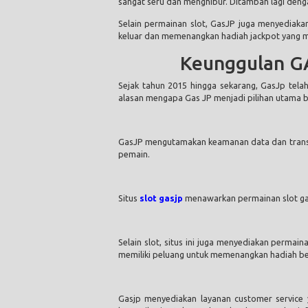
sangat seru dan menghibur. Ditambah lagi den
Selain permainan slot, GasJP juga menyedia
keluar dan memenangkan hadiah jackpot yang m
Keunggulan GA
Sejak tahun 2015 hingga sekarang, GasJp tela
alasan mengapa Gas JP menjadi pilihan utama ba
GasJP mengutamakan keamanan data dan transaks
pemain.
Situs
slot gasjp
menawarkan permainan slot gam
Selain slot, situs ini juga menyediakan perm
memiliki peluang untuk memenangkan hadiah be
Gasjp menyediakan layanan customer service 