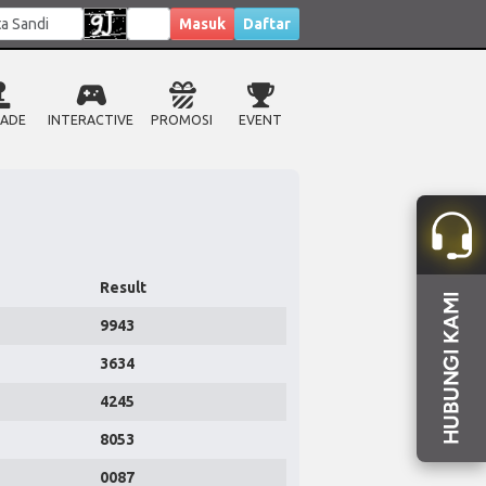
Masuk
Daftar
ADE
INTERACTIVE
PROMOSI
EVENT
Result
9943
3634
4245
8053
0087