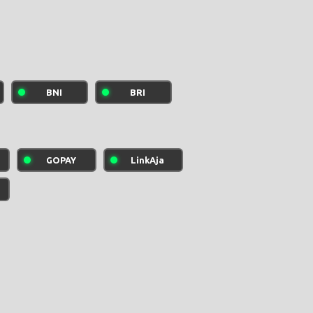
BNI
BRI
GOPAY
LinkAja