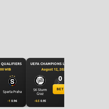
/8/2026
7/8/2026
7/8/2026
A CHAMPIONS LEAGUE QUALIFIERS
August 11, 2026 — 22:59 WIB
0 : 0
Next
BET NOW
Union Saint-
 Glimt
Gilloise
5
0.88
-0.75
0.94