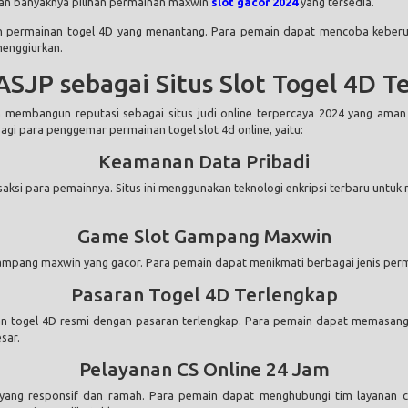
gan banyaknya pilihan permainan maxwin
slot gacor 2024
yang tersedia.
kan permainan togel 4D yang menantang. Para pemain dapat mencoba keber
enggiurkan.
SJP sebagai Situs Slot Togel 4D T
h membangun reputasi sebagai situs judi online terpercaya 2024 yang ama
gi para penggemar permainan togel slot 4d online, yaitu:
Keamanan Data Pribadi
i para pemainnya. Situs ini menggunakan teknologi enkripsi terbaru untuk 
Game Slot Gampang Maxwin
pang maxwin yang gacor. Para pemain dapat menikmati berbagai jenis perma
Pasaran Togel 4D Terlengkap
ainan togel 4D resmi dengan pasaran terlengkap. Para pemain dapat memasan
sar.
Pelayanan CS Online 24 Jam
yang responsif dan ramah. Para pemain dapat menghubungi tim layanan c