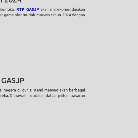
erkemuka.
RTP GASJP
akan merekomendasikan
aftar game slot mudah maxwin tahun 2024 dengan
i GASJP
i negara di dunia. Kami menyediakan berbagai
eka. Di bawah ini adalah daftar pilihan pasaran