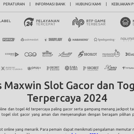
PERATURAN
|
INFORMASI BANK
|
HUBUNGI KAMI
|
KEBIJAKAN P
s Maxwin Slot Gacor dan To
Terpercaya 2024
online dan togel 4d terpercaya paling gacor serta gampang menang jackpot t
 togel slot gacor yang aman dan menyenangkan dengan beragam pilihan p
ot online yang menarik. Para pemain dapat menikmati pengalaman memutar me