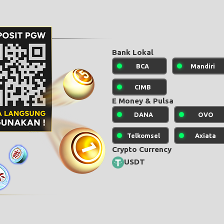
Bank Lokal
BCA
Mandiri
CIMB
E Money & Pulsa
DANA
OVO
Telkomsel
Axiata
Crypto Currency
USDT