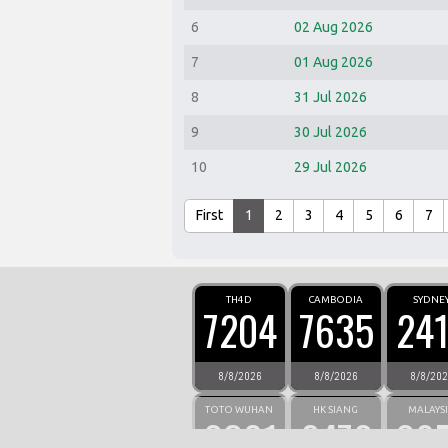
6
02 Aug 2026
7
01 Aug 2026
8
31 Jul 2026
9
30 Jul 2026
10
29 Jul 2026
First
1
2
3
4
5
6
7
TH4D
CAMBODIA
SYDNE
7204
7635
24
8/8/2026
8/8/2026
8/8/20
TOTO WUHAN
HK SIANG
MALAYS
6301
2476
68