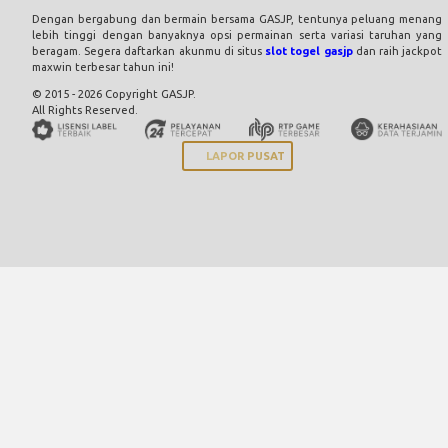
Dengan bergabung dan bermain bersama GASJP, tentunya peluang menang
lebih tinggi dengan banyaknya opsi permainan serta variasi taruhan yang
beragam. Segera daftarkan akunmu di situs
slot togel gasjp
dan raih jackpot
maxwin terbesar tahun ini!
© 2015 - 2026 Copyright GASJP.
All Rights Reserved.
LAPOR PUSAT