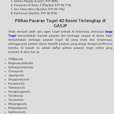
Santa's Payday (Live22, RTP 96%)
Treasures of Aztec Z (PlayStar, RTP 96.71%)
Ten Times Wins (SboSlot, RTP 94.75%)
Parthenon (NetEnt, RTP 96.03%)
Pilihan Pasaran Togel 4D Resmi Terlengkap di
GASJP
Telah menjadi salah satu agen togel terbaik di Indonesia, tentunya
Gasjp
Togel
menyediakan banyak pasaran dari berbagai negara di dunia. Kami
menyediakan berbagai pasaran togel 4D yang resmi dan terpercaya,
sehingga para pemain dapat memilih pasaran yang sesuai dengan preferensi
mereka. Di bawah ini adalah daftar pilihan pasaran togel online yang
tersedia di situs Gas Jp:
TH4Dpools
Magnumcambodia
Sydneypoolstoday
Chinapools
Japanpools
Singaporepools
Hunanpools
Taiwanpools
Hongkongpools
Totomacau
Totowuhan
HKsiangpools
Malaysiapools
Saekeopools