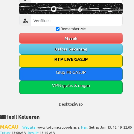
Remember Me
Masuk
Daftar Sekarang
RTP LIVE GASJP
Grup FB GASJP
VPN gratis & ringan
Desktop
Wap
Hasil Keluaran
MACAU
Website:
www.totomacaupools.asia
, Hari:
Setiap Jam 13, 16, 19, 22,00
,
Tutup:
13:00WIB
, Result:
13:15 WIB