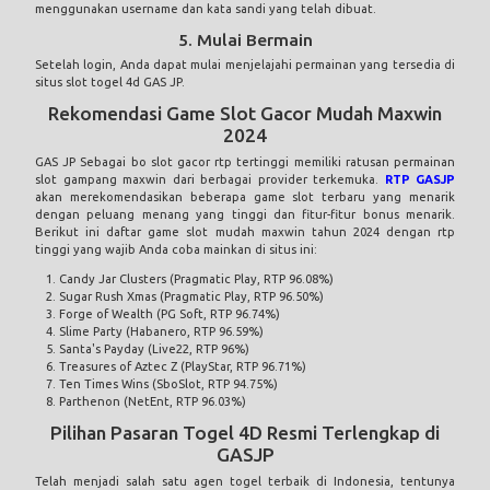
menggunakan username dan kata sandi yang telah dibuat.
5. Mulai Bermain
Setelah login, Anda dapat mulai menjelajahi permainan yang tersedia di
situs slot togel 4d GAS JP.
Rekomendasi Game Slot Gacor Mudah Maxwin
2024
GAS JP Sebagai bo slot gacor rtp tertinggi memiliki ratusan permainan
slot gampang maxwin dari berbagai provider terkemuka.
RTP GASJP
akan merekomendasikan beberapa game slot terbaru yang menarik
dengan peluang menang yang tinggi dan fitur-fitur bonus menarik.
Berikut ini daftar game slot mudah maxwin tahun 2024 dengan rtp
tinggi yang wajib Anda coba mainkan di situs ini:
Candy Jar Clusters (Pragmatic Play, RTP 96.08%)
Sugar Rush Xmas (Pragmatic Play, RTP 96.50%)
Forge of Wealth (PG Soft, RTP 96.74%)
Slime Party (Habanero, RTP 96.59%)
Santa's Payday (Live22, RTP 96%)
Treasures of Aztec Z (PlayStar, RTP 96.71%)
Ten Times Wins (SboSlot, RTP 94.75%)
Parthenon (NetEnt, RTP 96.03%)
Pilihan Pasaran Togel 4D Resmi Terlengkap di
GASJP
Telah menjadi salah satu agen togel terbaik di Indonesia, tentunya