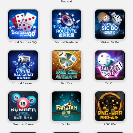
Baccarat
Virtual Domino QQ
Virtual Roulette
Virtual Sic Bo
Virtual Baccarat
Bau Cua
Tai Xiu
Number Game
Fan Tan
RNG War