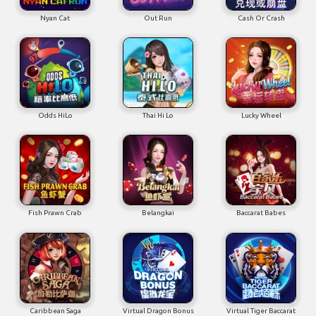
Nyan Cat
Out Run
Cash Or Crash
Odds HiLo
Thai Hi Lo
Lucky Wheel
Fish Prawn Crab
Belangkai
Baccarat Babes
Caribbean Saga
Virtual Dragon Bonus
Virtual Tiger Baccarat