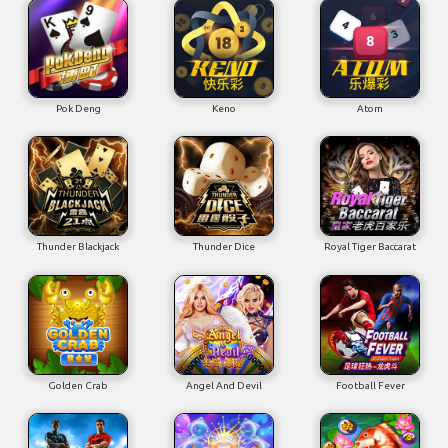
Pok Deng
Keno
Atom
Thunder Blackjack
Thunder Dice
Royal Tiger Baccarat
Golden Crab
Angel And Devil
Football Fever