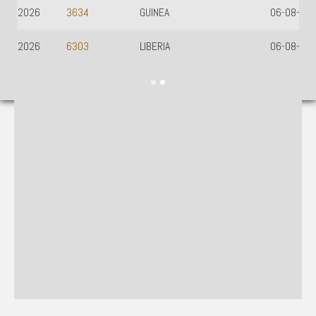
GUINEA
06-08-2026
1680
LIBERIA
06-08-2026
8592