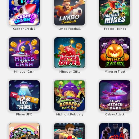
Cash or Crash 2
Limbo Football
Football Mines
Mines or Cash
Mines or Gifts
Mines or Treat
Plinko UFO
Midnight Robbery
Galaxy Attack