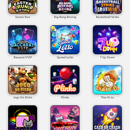
Easter Run
Big Bang Boxing
Basketball Strike
Baccarat VVIP
Speed Lotto
7 Up Down
Jogo Do Bicho
Plinko
Thai Hi-Lo