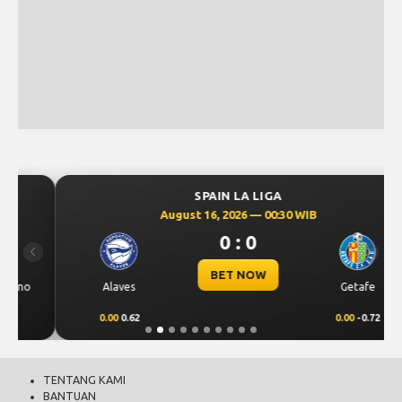
SPAIN LA LIGA
August 16, 2026 — 00:30 WIB
0 : 0
Previous
Next
BET NOW
Alaves
Getafe
0.00
0.62
0.00
-0.72
TENTANG KAMI
BANTUAN