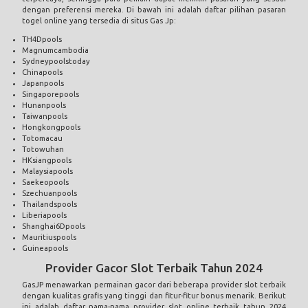
dengan preferensi mereka. Di bawah ini adalah daftar pilihan pasaran
togel online yang tersedia di situs Gas Jp:
TH4Dpools
Magnumcambodia
Sydneypoolstoday
Chinapools
Japanpools
Singaporepools
Hunanpools
Taiwanpools
Hongkongpools
Totomacau
Totowuhan
HKsiangpools
Malaysiapools
Saekeopools
Szechuanpools
Thailandspools
Liberiapools
Shanghai6Dpools
Mauritiuspools
Guineapools
Provider Gacor Slot Terbaik Tahun 2024
GasJP menawarkan permainan gacor dari beberapa provider slot terbaik
dengan kualitas grafis yang tinggi dan fitur-fitur bonus menarik. Berikut
ini adalah daftar nama-nama provider slot online terbaik tahun 2024