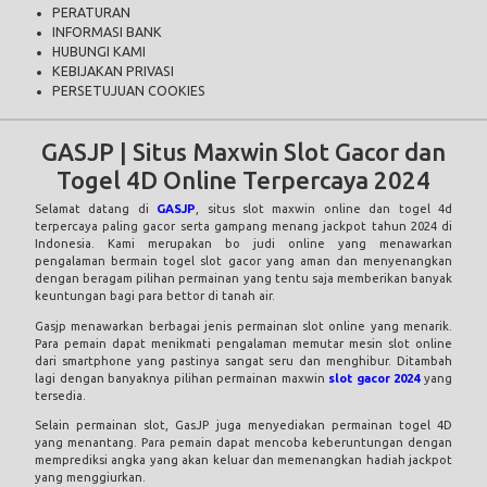
PERATURAN
INFORMASI BANK
HUBUNGI KAMI
KEBIJAKAN PRIVASI
PERSETUJUAN COOKIES
GASJP | Situs Maxwin Slot Gacor dan
Togel 4D Online Terpercaya 2024
Selamat datang di
GASJP
, situs slot maxwin online dan togel 4d
terpercaya paling gacor serta gampang menang jackpot tahun 2024 di
Indonesia. Kami merupakan bo judi online yang menawarkan
pengalaman bermain togel slot gacor yang aman dan menyenangkan
dengan beragam pilihan permainan yang tentu saja memberikan banyak
keuntungan bagi para bettor di tanah air.
Gasjp menawarkan berbagai jenis permainan slot online yang menarik.
Para pemain dapat menikmati pengalaman memutar mesin slot online
dari smartphone yang pastinya sangat seru dan menghibur. Ditambah
lagi dengan banyaknya pilihan permainan maxwin
slot gacor 2024
yang
tersedia.
Selain permainan slot, GasJP juga menyediakan permainan togel 4D
yang menantang. Para pemain dapat mencoba keberuntungan dengan
memprediksi angka yang akan keluar dan memenangkan hadiah jackpot
yang menggiurkan.