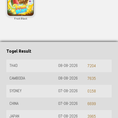
Fruit Blast
Togel Result
TOTO WUHAN
08-08-2026
7204
4280
HK SIANG
08-08-2026
7635
2476
MALAYSIA
07-08-2026
0158
7218
SAEKEO
07-08-2026
6699
1537
SZECHUAN
07-08-2026
3965
2418