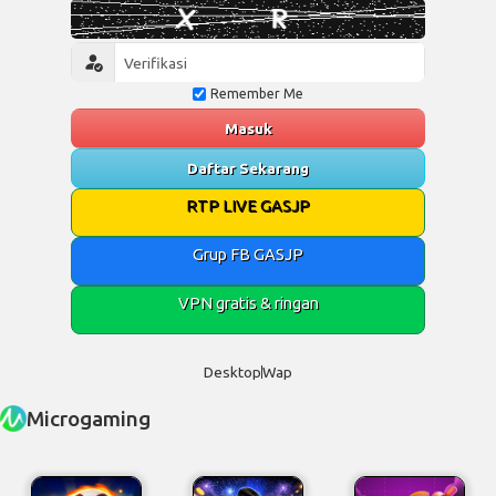
Remember Me
Masuk
Daftar Sekarang
RTP LIVE GASJP
Grup FB GASJP
VPN gratis & ringan
Desktop
Wap
Microgaming