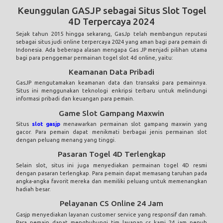
Keunggulan GASJP sebagai Situs Slot Togel
4D Terpercaya 2024
Sejak tahun 2015 hingga sekarang, GasJp telah membangun reputasi
sebagai situs judi online terpercaya 2024 yang aman bagi para pemain di
Indonesia. Ada beberapa alasan mengapa Gas JP menjadi pilihan utama
bagi para penggemar permainan togel slot 4d online, yaitu:
Keamanan Data Pribadi
GasJP mengutamakan keamanan data dan transaksi para pemainnya.
Situs ini menggunakan teknologi enkripsi terbaru untuk melindungi
informasi pribadi dan keuangan para pemain.
Game Slot Gampang Maxwin
Situs
slot gasjp
menawarkan permainan slot gampang maxwin yang
gacor. Para pemain dapat menikmati berbagai jenis permainan slot
dengan peluang menang yang tinggi.
Pasaran Togel 4D Terlengkap
Selain slot, situs ini juga menyediakan permainan togel 4D resmi
dengan pasaran terlengkap. Para pemain dapat memasang taruhan pada
angka-angka favorit mereka dan memiliki peluang untuk memenangkan
hadiah besar.
Pelayanan CS Online 24 Jam
Gasjp menyediakan layanan customer service yang responsif dan ramah.
Para pemain dapat menghubungi tim layanan cs kami 24 jam penuh