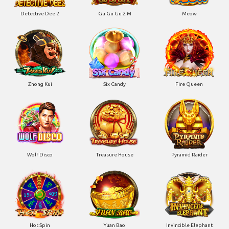
Detective Dee 2
Gu Gu Gu 2 M
Meow
Zhong Kui
Six Candy
Fire Queen
Wolf Disco
Treasure House
Pyramid Raider
Hot Spin
Yuan Bao
Invincible Elephant