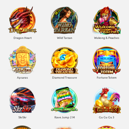
Dragon Heart
Wild Tarzan
Wukong & Peaches
Apsaras
Diamond Treasure
Fortune Totem
SkrSkr
Rave Jump 2 M
Gu Gu Gu 3