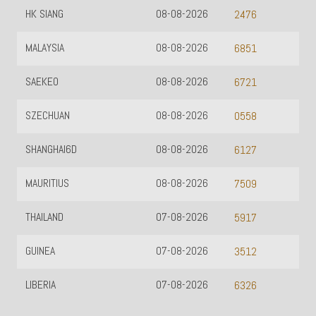
HK SIANG
08-08-2026
2476
MALAYSIA
08-08-2026
6851
SAEKEO
08-08-2026
6721
SZECHUAN
08-08-2026
0558
SHANGHAI6D
08-08-2026
6127
MAURITIUS
08-08-2026
7509
THAILAND
07-08-2026
5917
GUINEA
07-08-2026
3512
LIBERIA
07-08-2026
6326