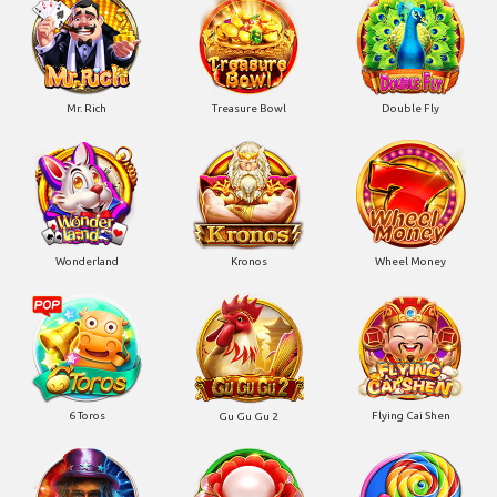
Mr. Rich
Treasure Bowl
Double Fly
Wonderland
Kronos
Wheel Money
6 Toros
Flying Cai Shen
Gu Gu Gu 2