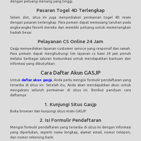
dengan peluang menang yang tinggi.
Pasaran Togel 4D Terlengkap
Selain slot, situs ini juga menyediakan permainan togel 4D resmi
dengan pasaran terlengkap. Para pemain dapat memasang taruhan pada
angka-angka favorit mereka dan memiliki peluang untuk memenangkan
hadiah besar.
Pelayanan CS Online 24 Jam
Gasjp menyediakan layanan customer service yang responsif dan ramah.
Para pemain dapat menghubungi tim layanan cs kami 24 jam penuh
melalui berbagai saluran komunikasi untuk mendapatkan bantuan dan
informasi yang dibutuhkan.
Cara Daftar Akun GASJP
Untuk
daftar akun gasjp
, Anda perlu mengisi formulir pendaftaran yang
tersedia di situs ini. Setelah itu, Anda akan mendapatkan akun untuk
mengakses seluruh permainan di situs ini. Berikut panduan cara
daftarnya:
1. Kunjungi Situs Gasjp
Buka browser dan kunjungi situs resmi GASJP.
2. Isi Formulir Pendaftaran
Mengisi formulir pendaftaran yang tersedia di situs ini dengan informasi
yang diperlukan, seperti nama lengkap, alamat email, nomor telepon,
dan nomor rekening bank.