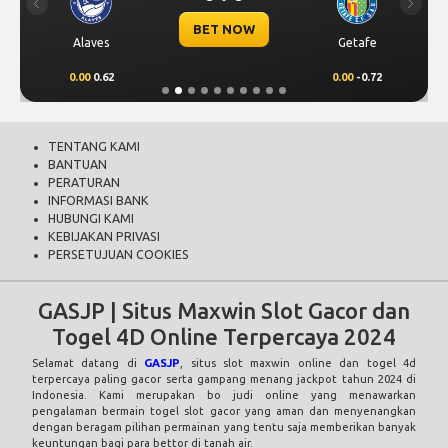
Previous
Next
BET NOW
Alaves
Getafe
0.00
0.62
0.00
-0.72
TENTANG KAMI
BANTUAN
PERATURAN
INFORMASI BANK
HUBUNGI KAMI
KEBIJAKAN PRIVASI
PERSETUJUAN COOKIES
GASJP | Situs Maxwin Slot Gacor dan
Togel 4D Online Terpercaya 2024
Selamat datang di
GASJP
, situs slot maxwin online dan togel 4d
terpercaya paling gacor serta gampang menang jackpot tahun 2024 di
Indonesia. Kami merupakan bo judi online yang menawarkan
pengalaman bermain togel slot gacor yang aman dan menyenangkan
dengan beragam pilihan permainan yang tentu saja memberikan banyak
keuntungan bagi para bettor di tanah air.