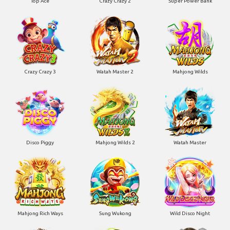
Top Ace
Crazy Crazy 2
Super Power Bank
Crazy Crazy 3
Watah Master 2
Mahjong Wilds
Disco Piggy
Mahjong Wilds 2
Watah Master
Mahjong Rich Ways
Sung Wukong
Wild Disco Night