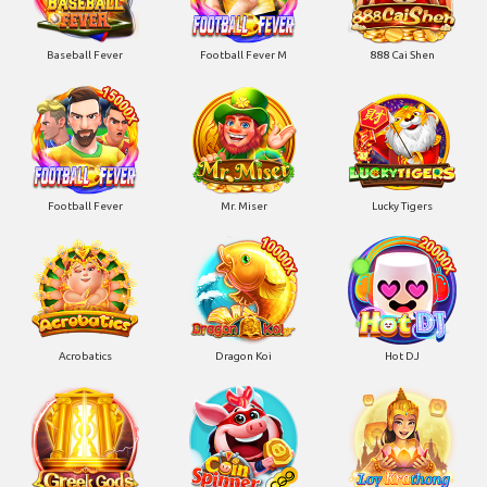
Baseball Fever
Football Fever M
888 Cai Shen
Football Fever
Mr. Miser
Lucky Tigers
Acrobatics
Dragon Koi
Hot DJ