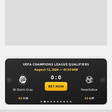
UEFA CHAMPIONS LEAGUE QUALIFIERS
August 12, 2026 — 01:30 WIB
0 : 0
Previous
Next
BET NOW
SK Sturm Graz
Fenerbahce
-0.5
0.95
0.5
0.87