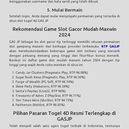
menggunakan username dan kata sandi yang telah dibuat.
5. Mulai Bermain
Setelah login, Anda dapat mulai menjelajahi permainan yang tersedia di
situs slot togel 4d GAS JP.
Rekomendasi Game Slot Gacor Mudah Maxwin
2024
GAS JP Sebagai bo slot gacor rtp tertinggi memiliki ratusan permainan
slot gampang maxwin dari berbagai provider terkemuka.
RTP GASJP
akan merekomendasikan beberapa game slot terbaru yang menarik
dengan peluang menang yang tinggi dan fitur-fitur bonus menarik.
Berikut ini daftar game slot mudah maxwin tahun 2024 dengan rtp
tinggi yang wajib Anda coba mainkan di situs ini:
Candy Jar Clusters (Pragmatic Play, RTP 96.08%)
Sugar Rush Xmas (Pragmatic Play, RTP 96.50%)
Forge of Wealth (PG Soft, RTP 96.74%)
Slime Party (Habanero, RTP 96.59%)
Santa's Payday (Live22, RTP 96%)
Treasures of Aztec Z (PlayStar, RTP 96.71%)
Ten Times Wins (SboSlot, RTP 94.75%)
Parthenon (NetEnt, RTP 96.03%)
Pilihan Pasaran Togel 4D Resmi Terlengkap di
GASJP
Telah menjadi salah satu agen togel terbaik di Indonesia, tentunya