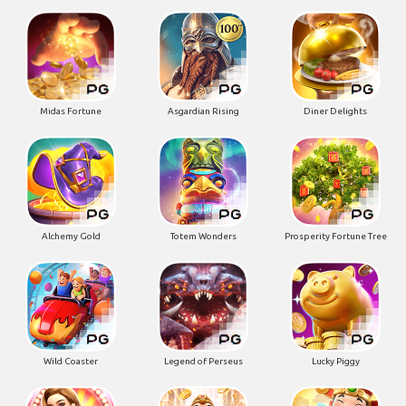
Midas Fortune
Asgardian Rising
Diner Delights
Alchemy Gold
Totem Wonders
Prosperity Fortune Tree
Wild Coaster
Legend of Perseus
Lucky Piggy