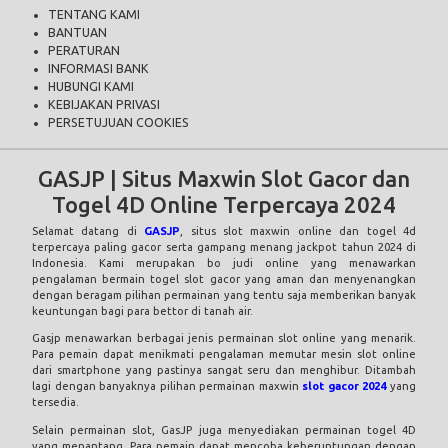
TENTANG KAMI
BANTUAN
PERATURAN
INFORMASI BANK
HUBUNGI KAMI
KEBIJAKAN PRIVASI
PERSETUJUAN COOKIES
GASJP | Situs Maxwin Slot Gacor dan
Togel 4D Online Terpercaya 2024
Selamat datang di
GASJP
, situs slot maxwin online dan togel 4d
terpercaya paling gacor serta gampang menang jackpot tahun 2024 di
Indonesia. Kami merupakan bo judi online yang menawarkan
pengalaman bermain togel slot gacor yang aman dan menyenangkan
dengan beragam pilihan permainan yang tentu saja memberikan banyak
keuntungan bagi para bettor di tanah air.
Gasjp menawarkan berbagai jenis permainan slot online yang menarik.
Para pemain dapat menikmati pengalaman memutar mesin slot online
dari smartphone yang pastinya sangat seru dan menghibur. Ditambah
lagi dengan banyaknya pilihan permainan maxwin
slot gacor 2024
yang
tersedia.
Selain permainan slot, GasJP juga menyediakan permainan togel 4D
yang menantang. Para pemain dapat mencoba keberuntungan dengan