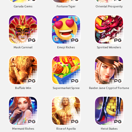
Garuda Gems
Fortune Tiger
Oriental Prosperity
Mask Carnival
Emoji Riches
Spirited Wonders
Buffalo Win
Supermarket Spree
Raider Jane Crypt of Fortune
Mermaid Riches
Rise of Apollo
Heist Stakes