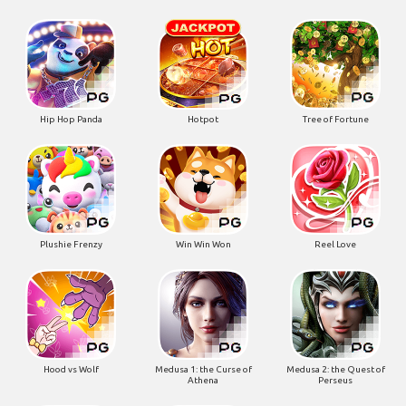
Hip Hop Panda
Hotpot
Tree of Fortune
Plushie Frenzy
Win Win Won
Reel Love
Hood vs Wolf
Medusa 1: the Curse of
Medusa 2: the Quest of
Athena
Perseus