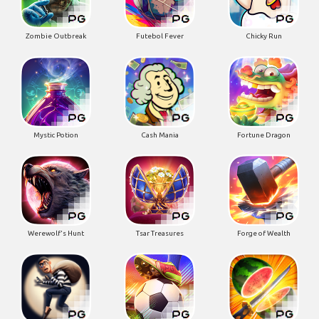
Zombie Outbreak
Futebol Fever
Chicky Run
Mystic Potion
Cash Mania
Fortune Dragon
Werewolf's Hunt
Tsar Treasures
Forge of Wealth