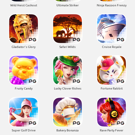
Wild Heist Cashout
Ultimate Striker
Ninja Raccoon Frenzy
Gladiator's Glory
Safari Wilds
Cruise Royale
Fruity Candy
Lucky Clover Riches
Fortune Rabbit
Super Golf Drive
Bakery Bonanza
Rave Party Fever