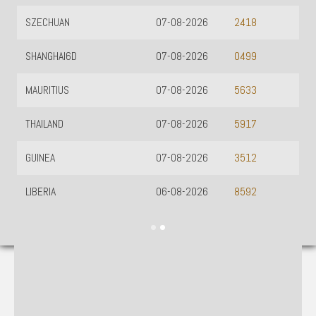
SZECHUAN
07-08-2026
2418
SHANGHAI6D
07-08-2026
0499
MAURITIUS
07-08-2026
5633
THAILAND
07-08-2026
5917
GUINEA
07-08-2026
3512
LIBERIA
06-08-2026
8592