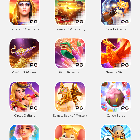
Secrets of Cleopatra
Jewels of Prosperity
Galactic Gems
Genies 3 Wishes
Wild Fireworks
Phoenix Rises
Circus Delight
Egypts Book of Mystery
Candy Burst