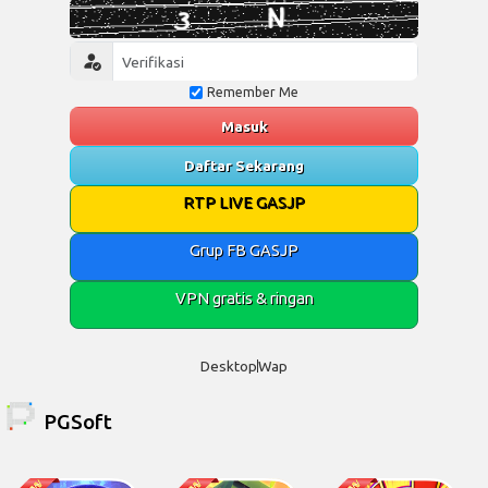
Remember Me
Masuk
Daftar Sekarang
RTP LIVE GASJP
Grup FB GASJP
VPN gratis & ringan
Desktop
Wap
PGSoft