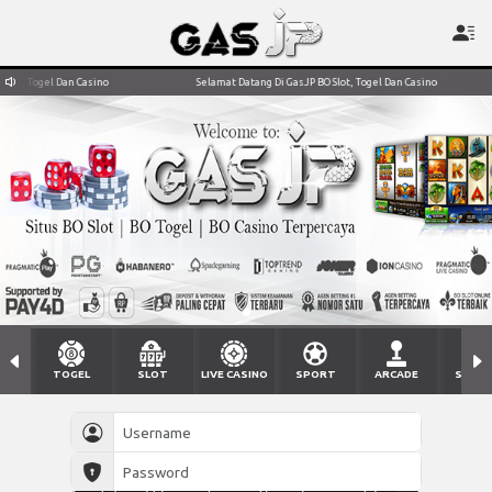
Selamat Datang Di GasJP BO Slot, Togel Dan Casino
TOGEL
SLOT
LIVE CASINO
SPORT
ARCADE
SABU