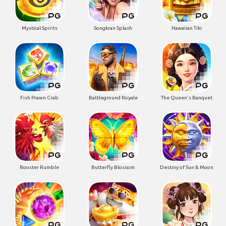
Mystical Spirits
Songkran Splash
Hawaiian Tiki
Fish Prawn Crab
Battleground Royale
The Queen's Banquet
Rooster Rumble
Butterfly Blossom
Destiny of Sun & Moon