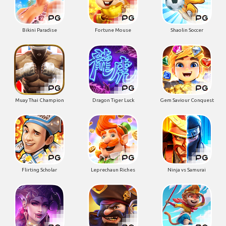
Bikini Paradise
Fortune Mouse
Shaolin Soccer
Muay Thai Champion
Dragon Tiger Luck
Gem Saviour Conquest
Flirting Scholar
Leprechaun Riches
Ninja vs Samurai