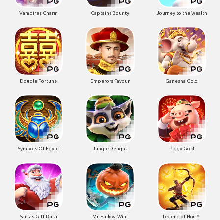
Vampires Charm
Captains Bounty
Journey to the Wealth
Double Fortune
Emperors Favour
Ganesha Gold
Symbols Of Egypt
Jungle Delight
Piggy Gold
Santas Gift Rush
Mr. Hallow-Win!
Legend of Hou Yi