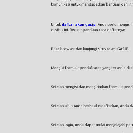
komunikasi untuk mendapatkan bantuan dan inf
Panda Fortune 2
Ama
Untuk
daftar akun gasjp
, Anda perlu mengisi 
di situs ini. Berikut panduan cara daftarnya:
Buka browser dan kunjungi situs resmi GASJP.
Mengisi formulir pendaftaran yang tersedia di s
Setelah mengisi dan mengirimkan formulir pend
Yum Yum Powerways
Pyra
Setelah akun Anda berhasil didaftarkan, Anda 
Setelah login, Anda dapat mulai menjelajahi perm