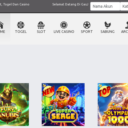
el Dan Casino
Selamat Datang Di GasJP BO Slot, Togel Dan Casino
ME
TOGEL
SLOT
LIVE CASINO
SPORT
SABUNG
ARC