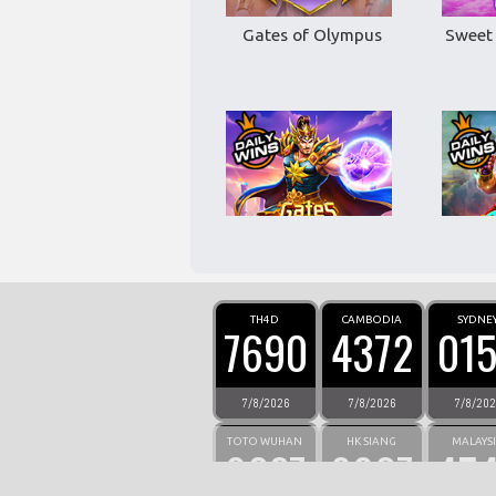
Gates of Olympus
Sweet
Gates of Gatot Kaca
Gates
Super Scatter
TH4D
CAMBODIA
SYDNE
7690
4372
01
7/8/2026
7/8/2026
7/8/20
TOTO WUHAN
HK SIANG
MALAYS
9227
8867
45