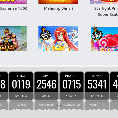
 Bonanza 1000
Mahjong Wins 2
Starlight Pri
Super Scat
 of Gatot Kaca
Starlight Princess
Sweet Bon
1000
Y
CHINA
JAPAN
SINGAPORE
HUNAN
58
0119
2546
0715
5341
4
26
6/8/2026
6/8/2026
5/8/2026
6/8/2026
6
IA
SAEKEO
SZECHUAN
SHANGHAI6D
MAURITIUS
T
49
1537
2418
2853
4189
0