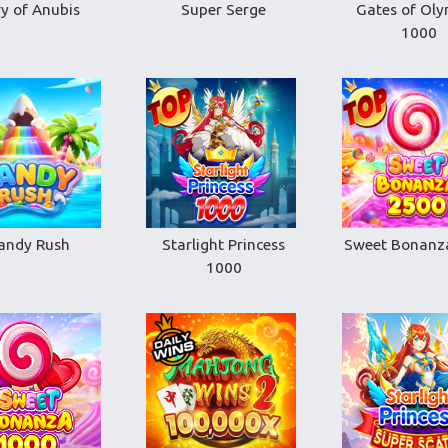
y of Anubis
Super Serge
Gates of Ol
1000
andy Rush
Starlight Princess
Sweet Bonanz
1000