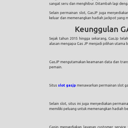
sangat seru dan menghibur. Ditambah lagi den
Selain permainan slot, GasJP juga menyedia
Bonanza Gold
keluar dan memenangkan hadiah jackpot yang m
Keunggulan GA
Sejak tahun 2015 hingga sekarang, GasJp tela
alasan mengapa Gas JP menjadi pilihan utama ba
GasJP mengutamakan keamanan data dan transaks
pemain.
Wild Booster
Po
Situs
slot gasjp
menawarkan permainan slot gam
Selain slot, situs ini juga menyediakan perm
memiliki peluang untuk memenangkan hadiah be
Gasjp menyediakan layanan customer service 