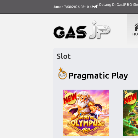
Selamat Datang Di GasJP BO Slot, Tog
Jumat 7/08/2026 08:10:44
HO
Slot
Pragmatic Play