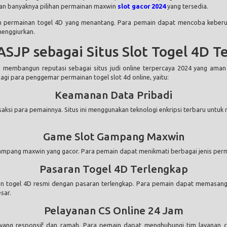
gan banyaknya pilihan permainan maxwin
slot gacor 2024
yang tersedia.
kan permainan togel 4D yang menantang. Para pemain dapat mencoba keber
Golden Ox
Madame Destiny
Temujin Trea
enggiurkan.
Megaways
SJP sebagai Situs Slot Togel 4D T
h membangun reputasi sebagai situs judi online terpercaya 2024 yang ama
gi para penggemar permainan togel slot 4d online, yaitu:
Keamanan Data Pribadi
i para pemainnya. Situs ini menggunakan teknologi enkripsi terbaru untuk 
Game Slot Gampang Maxwin
wer of Thor
Hot Fiesta
Buffalo K
pang maxwin yang gacor. Para pemain dapat menikmati berbagai jenis perma
Megaways
Megaway
Pasaran Togel 4D Terlengkap
ainan togel 4D resmi dengan pasaran terlengkap. Para pemain dapat memasan
sar.
Pelayanan CS Online 24 Jam
yang responsif dan ramah. Para pemain dapat menghubungi tim layanan c