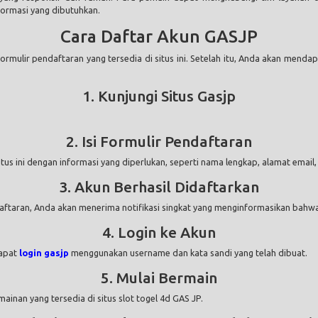
ormasi yang dibutuhkan.
Cara Daftar Akun GASJP
zing Money
The Magic Cauldron
5 Lions Meg
formulir pendaftaran yang tersedia di situs ini. Setelah itu, Anda akan men
Machine
Enchanted Brew
1. Kunjungi Situs Gasjp
2. Isi Formulir Pendaftaran
itus ini dengan informasi yang diperlukan, seperti nama lengkap, alamat emai
3. Akun Berhasil Didaftarkan
aftaran, Anda akan menerima notifikasi singkat yang menginformasikan bahwa 
mid Bonanza
Treasure Wild
Cash Bona
4. Login ke Akun
dapat
login gasjp
menggunakan username dan kata sandi yang telah dibuat.
5. Mulai Bermain
ainan yang tersedia di situs slot togel 4d GAS JP.