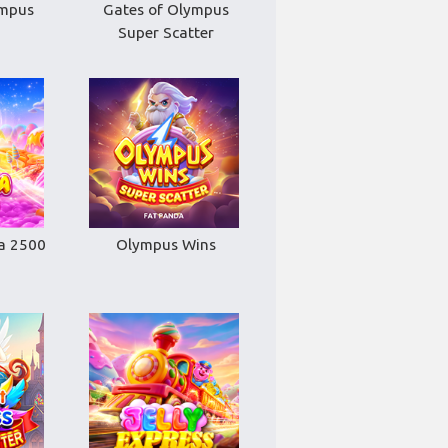
ympus
Gates of Olympus
Super Scatter
a 2500
Olympus Wins