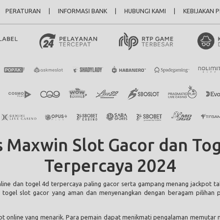
PERATURAN
|
INFORMASI BANK
|
HUBUNGI KAMI
|
KEBIJAKAN P
key Warrior
Joker's Jewels
Magic Jour
reat Rhino
Fruit Party
Aztec Gems D
s Maxwin Slot Gacor dan To
Megaways
Terpercaya 2024
online dan togel 4d terpercaya paling gacor serta gampang menang jackpot t
 togel slot gacor yang aman dan menyenangkan dengan beragam pilihan p
ot online yang menarik. Para pemain dapat menikmati pengalaman memutar me